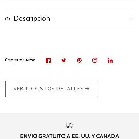
Descripción
Visit
Tuitear
Hacer
Visit
Sh
us
pin
us
on
on
on
Lin
Compartir este:
Facebook
Inst
VER TODOS LOS DETALLES ⮕
ENVÍO GRATUITO A EE. UU. Y CANADÁ