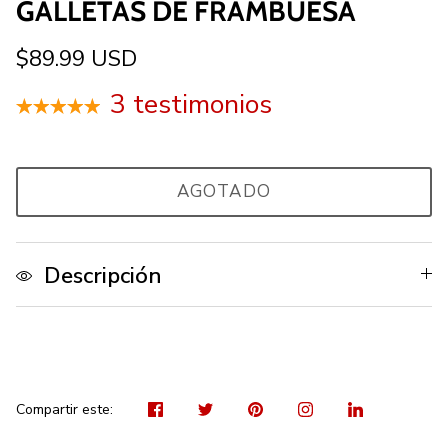
GALLETAS DE FRAMBUESA
$89.99 USD
3 testimonios
AGOTADO
Descripción
Visit
Tuitear
Hacer
Visit
Sh
us
pin
us
on
on
on
Lin
Compartir este: