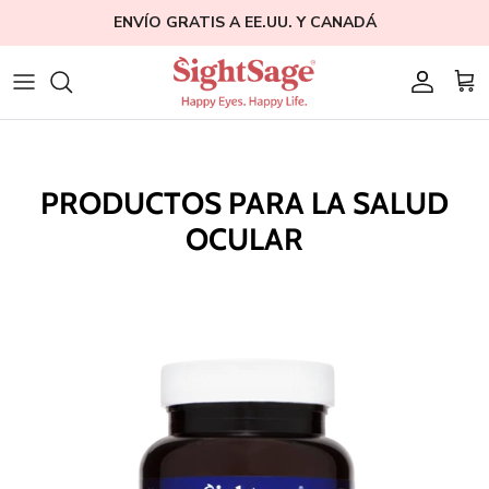
Ir
ENVÍO GRATIS A EE.UU. Y CANADÁ
al
contenido
Weight Loss
Quienes somos
Blogs
Hair Supplements
Nuestro Fundador
Ayuda
PRODUCTOS PARA LA SALUD
Eye Health
Estudios clínicos
Afiliación
OCULAR
Bundles
Education
Shop All