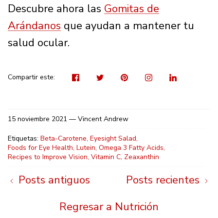
Descubre ahora las
Gomitas de
Arándanos
que ayudan a mantener tu
salud ocular.
Visit
Tuitear
Hacer
Visit
Sh
us
pin
us
on
on
on
Lin
Compartir este:
Facebook
Inst
15 noviembre 2021 —
Vincent Andrew
Etiquetas:
Beta-Carotene
Eyesight Salad
Foods for Eye Health
Lutein
Omega 3 Fatty Acids
Recipes to Improve Vision
Vitamin C
Zeaxanthin
Posts antiguos
Posts recientes
Regresar a Nutrición