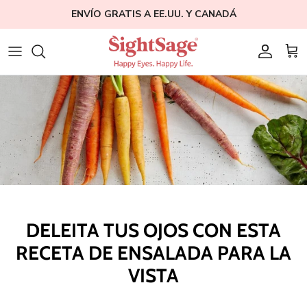
Ir
ENVÍO GRATIS A EE.UU. Y CANADÁ
al
contenido
Weight Loss
Quienes somos
Blogs
Hair Supplements
Nuestro Fundador
Ayuda
Eye Health
Estudios clínicos
Afiliación
Bundles
Education
Shop All
DELEITA TUS OJOS CON ESTA
RECETA DE ENSALADA PARA LA
VISTA